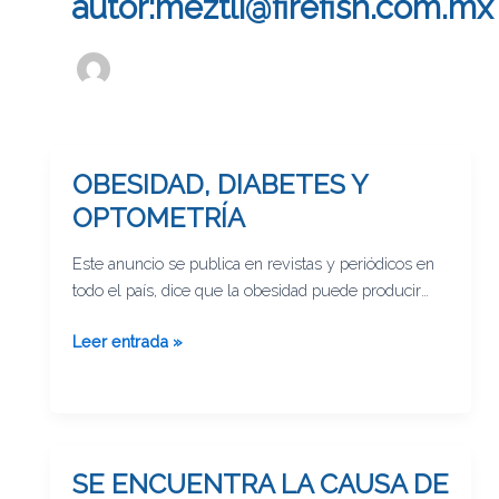
autor:meztli@firefish.com.mx
OBESIDAD, DIABETES Y
OBESIDAD,
DIABETES
OPTOMETRÍA
Y
OPTOMETRÍA
Este anuncio se publica en revistas y periódicos en
todo el país, dice que la obesidad puede producir
diabetes y que la diabetes es la principal causa de
Leer entrada »
ceguera en México. Cuando un paciente se presenta
con visión borrosa puede tener diabetes, la pregunta
obligada aquí es ¿estarán capacitados los
«optometristas improvisados» para diagnosticar y
canalizar a estos pacientes?
SE ENCUENTRA LA CAUSA DE
SE