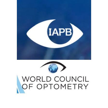
(preparatoria o su equivalente). Aquí estarían como
ejemplo los egresados del CONALEP que el primer
año son Técnicos auxiliares en ventas de productos
ópticos, el segundo año son técnicos básicos en la
elaboración de lentes oftálmicos y el tercer año son
profesionales técnico-bachiller en optometría.6.-Otra
carrera técnica en optometría son los que con
secundaria y dos años estudian en el CECATI la
carrera de salud visual junto con otros alumnos que
estudian confección de ropa, servicios de belleza,
repostería y carpintería, entre otros.Si ustedes creen
que esto esta complicado están equivocados,
porque se complica todavía más:Esta el grupo de
personas que no cursaron estudios en una escuela
reconocida por la Secretaría de Educación Pública
que pueden ser divididos así:7.-Personas que han
trabajado por muchos años en el ramo óptico y
fueron aprendiendo viendo a otros y tomando
cursos.8.-Personas que entraron a trabajar en alguna