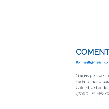
COMENT
Por
meztli@firefish.c
Gracias por tener
hacia el norte pa
Colombia si pudo, e
¿PORQUE? MÉXIC