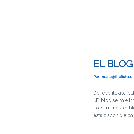
EL BLOG
Por
meztli@firefish.c
De repente apareci
«El blog se ha eli
Lo sentimos el bl
esta disponible pa