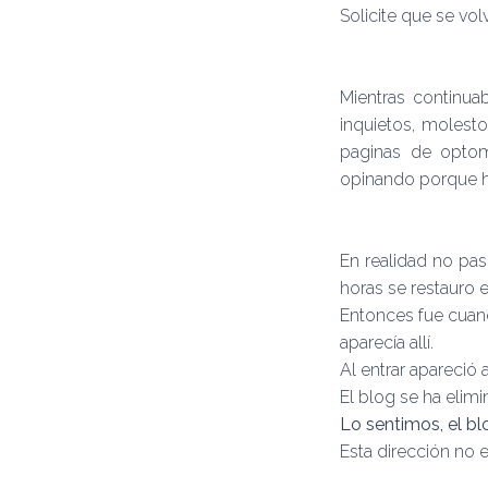
Solicite que se vo
Mientras continua
inquietos, molest
paginas de optom
opinando porque h
En realidad no pas
horas se restauro 
Entonces fue cuand
aparecía allí.
Al entrar apareció a
El blog se ha elimi
Lo sentimos, el b
Esta dirección no 