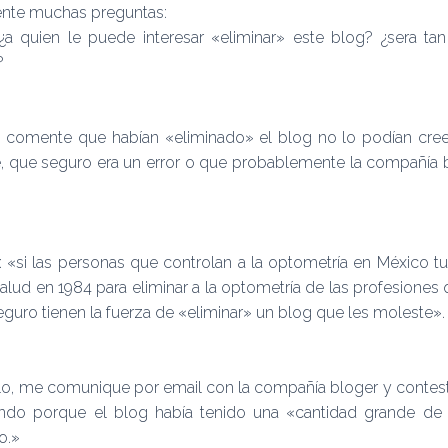
mente muchas preguntas:
¿a quien le puede interesar «eliminar» este blog? ¿sera ta
?
s comente que habían «eliminado» el blog no lo podían cr
e, que seguro era un error o que probablemente la compañía b
«si las personas que controlan a la optometría en México tuv
alud en 1984 para eliminar a la optometría de las profesiones 
seguro tienen la fuerza de «eliminar» un blog que les moleste».
lo, me comunique por email con la compañía bloger y contest
cando porque el blog había tenido una «cantidad grande d
o.»