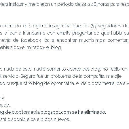
lviera instalar y me dieron un periodo de 24 a 48 horas para re
ba cerrado el blog me imaginaba que los 75 seguidores del
os e iban a inundarme con emails preguntando que había p
etría de facebook iba a encontrar muchisimos comentar
abía sido»eliminado» el blog.
o nada de esto, nadie comento acerca del blog, no recibí un
el servicio. Seguro fue un problema de la compañía, me dije.
o busque otro blog de optometria, el de bloptometria, para 
sí:
nado.
log de bloptometria.blogspot.com se ha eliminado.
está disponible para blogs nuevos.