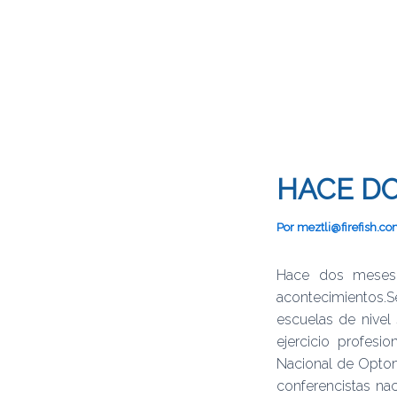
HACE D
Por
meztli@firefish.c
Hace dos meses 
acontecimientos.S
escuelas de nivel 
ejercicio profesi
Nacional de Optome
conferencistas nac