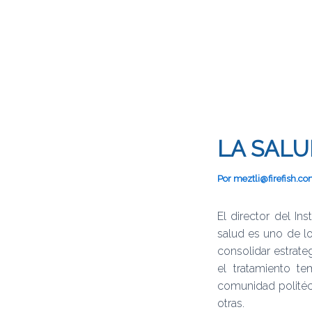
LA SAL
Por
meztli@firefish.c
El director del In
salud es uno de l
consolidar estrat
el tratamiento t
comunidad politéc
otras.