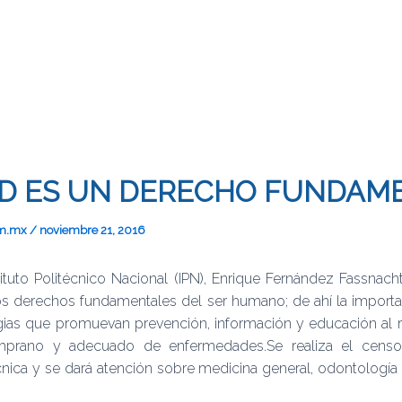
UD ES UN DERECHO FUNDAM
om.mx
/
noviembre 21, 2016
stituto Politécnico Nacional (IPN), Enrique Fernández Fassnach
os derechos fundamentales del ser humano; de ahí la importan
egias que promuevan prevención, información y educación al 
emprano y adecuado de enfermedades.Se realiza el cen
nica y se dará atención sobre medicina general, odontología 