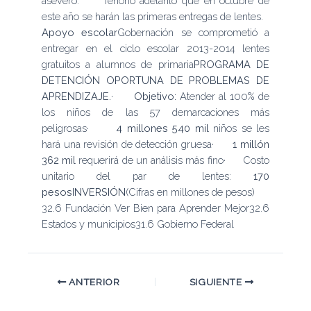
aseveró. Tenorio adelantó que en octubre de
este año se harán las primeras entregas de lentes.
Apoyo escolar
Gobernación se comprometió a
entregar en el ciclo escolar 2013-2014 lentes
gratuitos a alumnos de primaria
PROGRAMA DE
DETENCIÓN OPORTUNA DE PROBLEMAS DE
APRENDIZAJE.
·
Objetivo:
Atender al 100% de
los niños de las 57 demarcaciones más
peligrosas·
4 millones 540 mil
niños se les
hará una revisión de detección gruesa·
1 millón
362 mil
requerirá de un análisis más fino· Costo
unitario del par de lentes:
170
pesos
INVERSIÓN
(Cifras en millones de pesos)
32.6 Fundación Ver Bien para Aprender Mejor32.6
Estados y municipios31.6 Gobierno Federal
ANTERIOR
SIGUIENTE