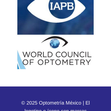
© 2025 Optometría México | El
logotipo e ícono son marcas