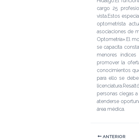
Hidalgo.El funcio
cargo 25 profesio
vista.Estos especi
optometrista act
asociaciones de m
Optometría».El mod
se capacita consta
menores índices 
promover la ofert
conocimientos que 
para ello se debe
licenciatura.Resal
personas ciegas a 
atenderse oportun
área médica.
ANTERIOR