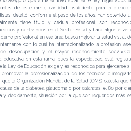
nario aseguró que en la entidad solamente hay registrados en
nales de este ramo, cantidad insuficiente para la atenció
alistas, detalló, conforme el paso de los años, han obtenido un
ualmente tiene título y cédula profesional, son reconoc
édicos y contratados en el Sector Salud y hace algunos año
erno profesional en esa área busca mejorar la salud visual d
ntemente, con lo cual ha internacionalizado la profesión, ase
de desocupación y el mayor reconocimiento social».Con
a educativa en esta rama, pues la especialidad está registra
la Ley de Educación exige y es reconocida para ejercerse sin
 promover la profesionalización de los técnicos e integrar
tó que la Organización Mundial de la Salud (OMS) calcula que
causa de la diabetes, glaucoma o por cataratas, el 80 por cie
a y debidamente, situación por la que son requeridos más esp