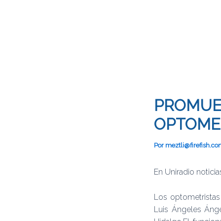
PROMUE
OPTOMET
Por
meztli@firefish.c
En Uniradio noticia
Los optometristas
Luis Ángeles Ánge