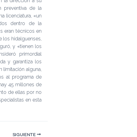
 la dirección a su
n preventiva de la
a licenciatura, «un
idos dentro de la
s eran técnicos en
e los hidalguenses,
guró, y «tienen los
sideró primordial
da y garantiza los
 limitación alguna,
los al programa de
 hay 45 millones de
nto de ellas por no
ecialistas en esta
SIGUIENTE