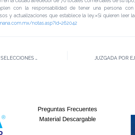
n en la ciudad alrededor de 70 locales comerciales de su tip
len con la responsabilidad de tener una persona con tí
isos y actualizaciones que establece la ley.»Si quieren leer l
anana.com.mx/notas.asp?id=262042
ARTICULO EN EL SELECCIONES READER’S DIGEST
Preguntas Frecuentes
Material Descargable