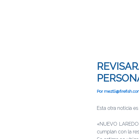
REVISAR
PERSONA
Por
meztli@firefish.c
Esta otra noticia 
«NUEVO LAREDO.-La
cumplan con la re