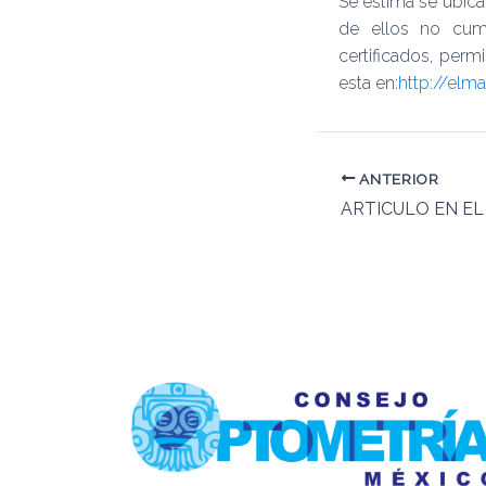
Se estima se ubica
de ellos no cump
certificados, perm
esta en:
http://elm
ANTERIOR