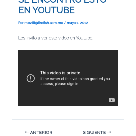
EN YOUTUBE
Por
meztli@firefish.com.mx
/
mayo 1, 2012
Los invito a ver este video en Youtube:
ANTERIOR
SIGUIENTE