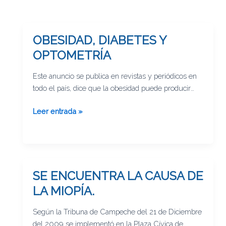
OBESIDAD, DIABETES Y
OBESIDAD,
DIABETES
OPTOMETRÍA
Y
OPTOMETRÍA
Este anuncio se publica en revistas y periódicos en
todo el país, dice que la obesidad puede producir
diabetes y que la diabetes es la principal causa de
Leer entrada »
ceguera en México. Cuando un paciente se presenta
con visión borrosa puede tener diabetes, la pregunta
obligada aquí es ¿estarán capacitados los
«optometristas improvisados» para diagnosticar y
canalizar a estos pacientes?
SE ENCUENTRA LA CAUSA DE
SE
ENCUENTRA
LA MIOPÍA.
LA
CAUSA
Según la Tribuna de Campeche del 21 de Diciembre
DE
del 2009 se implementó en la Plaza Cívica de