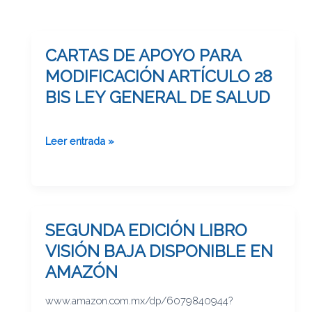
CARTAS DE APOYO PARA
CARTAS
DE
MODIFICACIÓN ARTÍCULO 28
APOYO
BIS LEY GENERAL DE SALUD
PARA
MODIFICACIÓN
ARTÍCULO
Leer entrada »
28
BIS
LEY
GENERAL
DE
SEGUNDA EDICIÓN LIBRO
SEGUNDA
SALUD
EDICIÓN
VISIÓN BAJA DISPONIBLE EN
LIBRO
AMAZÓN
VISIÓN
BAJA
www.amazon.com.mx/dp/6079840944?
DISPONIBLE