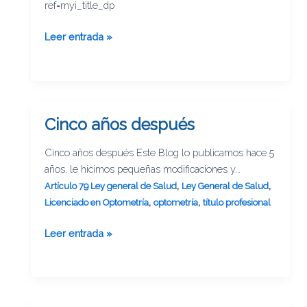
ref=myi_title_dp
EN
AMAZÓN
Leer entrada »
Cinco años después
Cinco
años
Cinco años después Este Blog lo publicamos hace 5
después
años, le hicimos pequeñas modificaciones y
creemos que sigue vigente. Viernes, 20 de marzo
,
,
Artículo 79 Ley general de Salud
Ley General de Salud
de 2015 ¿Y AHORA QUÉ? EL ARTÍCULO 79 DE LA
,
,
Licenciado en Optometría
optometría
título profesional
LEY GENERAL DE SALUD DICE: Para el ejercicio
Leer entrada »
de actividades profesionales en el campo de la
medicina, odontología, veterinaria, biología,
bacteriología, enfermería, trabajo social, química,
psicología, optometría, ingeniería sanitaria, nutrición,
dietología, patología y sus ramas y las demás que