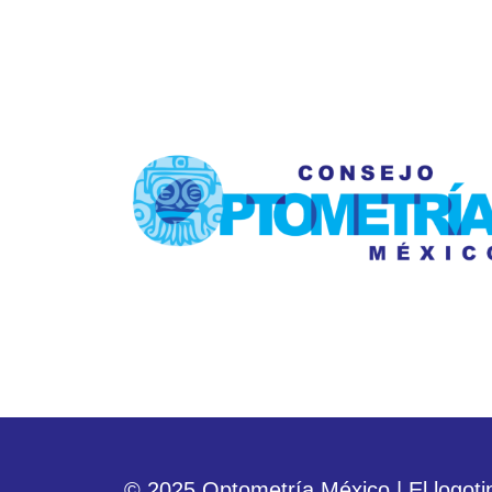
© 2025 Optometría México | El logoti