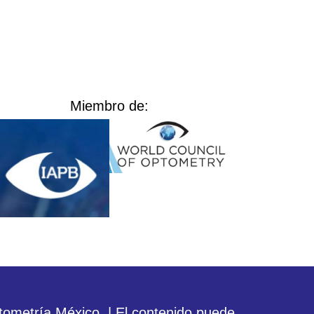
Miembro de:
tometría México. | El contenido puede