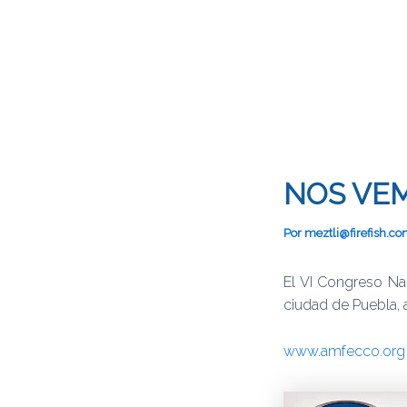
NOS VE
Por
meztli@firefish.c
El VI Congreso Na
ciudad de Puebla, 
www.amfecco.org