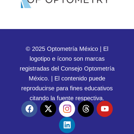
© 2025 Optometría México | El
logotipo e ícono son marcas
registradas del Consejo Optometría
México. | El contenido puede
reproducirse para fines educativos
citando la fuente respectiva.
F
X
L
T
Y
a
-
i
h
o
c
t
n
r
u
e
w
k
e
t