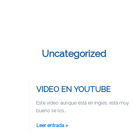
Uncategorized
VIDEO EN YOUTUBE
VIDEO
EN
Este video, aunque está en inglés, está muy
YOUTUBE
bueno se los
recomiendo.http://www.youtube.com/watc
Leer entrada »
h?v=U3X_zVvRTn0