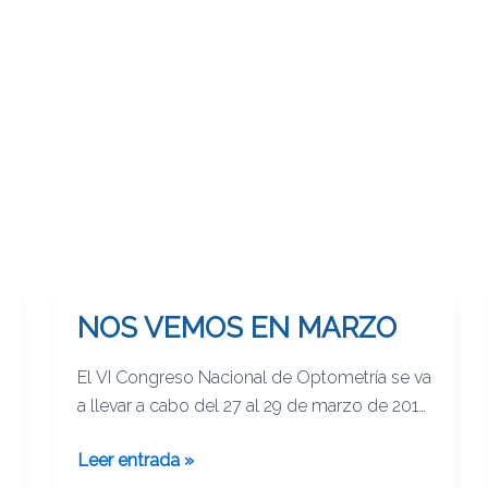
NOS VEMOS EN MARZO
NOS
VEMOS
El VI Congreso Nacional de Optometría se va
EN
a llevar a cabo del 27 al 29 de marzo de 2014
MARZO
en la ciudad de Puebla, allá nos vemos. Para
Leer entrada »
mayor información en: www.amfecco.org