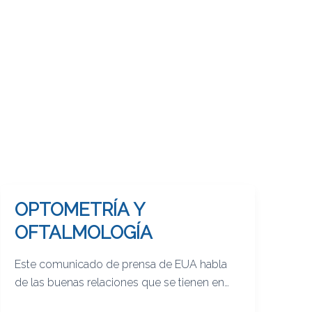
OPTOMETRÍA Y
OPTOMETRÍA
Y
OFTALMOLOGÍA
OFTALMOLOGÍA
Este comunicado de prensa de EUA habla
de las buenas relaciones que se tienen en
ese país entre estas dos profesiones.