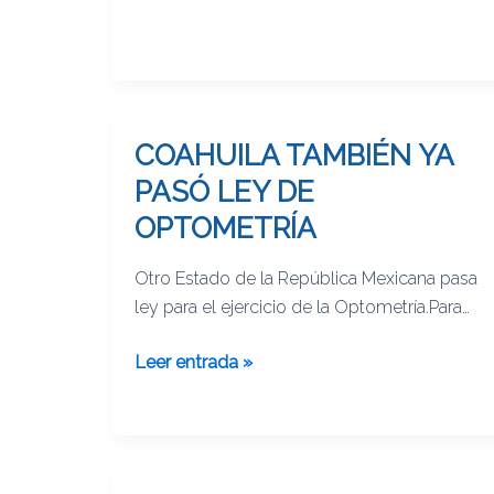
COAHUILA TAMBIÉN YA
COAHUILA
TAMBIÉN
PASÓ LEY DE
YA
OPTOMETRÍA
PASÓ
LEY
Otro Estado de la República Mexicana pasa
DE
ley para el ejercicio de la Optometría.Para
OPTOMETRÍA
leer el artículo completo:
Leer entrada »