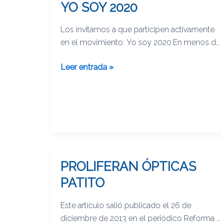
YO SOY 2020
YO
SOY
Los invitamos a que participen activamente
2020
en el movimiento: Yo soy 2020.En menos de
una semana ya tienen 5,100 seguidores.Es
Leer entrada »
increíble la fuerza que tienen las redes
sociales en internet, quien sabe a donde
lleguen.Para mayor información visiten:
www.facebook.com/yosoy2020
PROLIFERAN ÓPTICAS
PROLIFERAN
ÓPTICAS
PATITO
PATITO
Este artículo salió publicado el 26 de
diciembre de 2013 en el periódico Reforma y